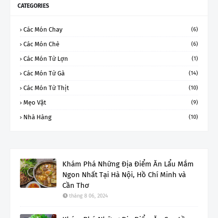
CATEGORIES
Các Món Chay
(6)
Các Món Chè
(6)
Các Món Từ Lợn
(1)
Các Món Từ Gà
(14)
Các Món Từ Thịt
(10)
Mẹo Vặt
(9)
Nhà Hàng
(10)
Khám Phá Những Địa Điểm Ăn Lẩu Mắm
Ngon Nhất Tại Hà Nội, Hồ Chí Minh và
Cần Thơ
tháng 8 06, 2024