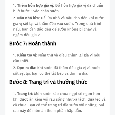
Thêm hỗn hợp gia vị
: Đổ hỗn hợp gia vị đã chuẩn
bị ở bước 3 vào chảo sườn.
Nấu nhỏ lửa
: Để lửa nhỏ và nấu cho đến khi nước
gia vị sệt lại và thấm đều vào sườn. Trong quá trình
nấu, bạn cần đảo đều để sườn không bị cháy và
ngấm đều gia vị.
Bước 7: Hoàn thành
Kiểm tra vị
: Nếm thử và điều chỉnh lại gia vị nếu
cần thiết.
Dọn ra đĩa
: Khi sườn đã thấm đều gia vị và nước
sốt sệt lại, bạn có thể tắt bếp và dọn ra đĩa.
Bước 8: Trang trí và thưởng thức
Trang trí
: Món sườn xào chua ngọt sẽ ngon hơn
khi được ăn kèm với rau sống như xà lách, dưa leo và
cà chua. Bạn có thể trang trí đĩa sườn với những loại
rau này để món ăn thêm phần hấp dẫn.