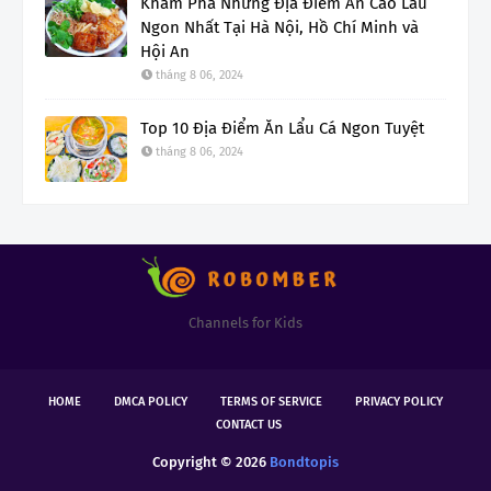
Khám Phá Những Địa Điểm Ăn Cao Lầu
Ngon Nhất Tại Hà Nội, Hồ Chí Minh và
Hội An
tháng 8 06, 2024
Top 10 Địa Điểm Ăn Lẩu Cá Ngon Tuyệt
tháng 8 06, 2024
Channels for Kids
HOME
DMCA POLICY
TERMS OF SERVICE
PRIVACY POLICY
CONTACT US
Copyright ©
2026
Bondtopis